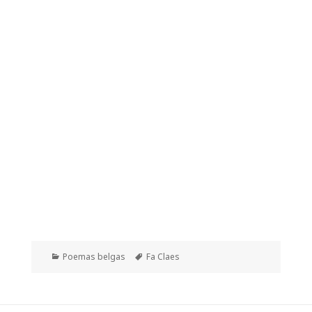
Categorías
Etiquetas
Poemas belgas
Fa Claes