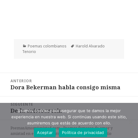
Categorías
Etiquetas
Poemas colombianos
Harold Alvarado
Tenorio
Navegación
ANTERIOR
de
Dora Bekerman habla consigo misma
Entrada
entradas
anterior:
SIGUIENTE
De la aristocracia
Entrada
Usamos cookies para asegurar que te damos la mejor
experiencia en nuestra web. Si continúas usando este sitio,
siguiente:
asumiremos que estás de acuerdo con ello.
PoemasAmoryAmistad.com - Poemas famosos de amor y
Aceptar
Política de privacidad
amistad en español en formato de texto. |
Mapa del sitio