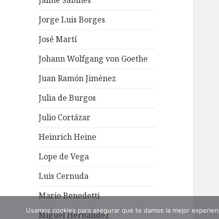
Jaime Sabines
Jorge Luis Borges
José Martí
Johann Wolfgang von Goethe
Juan Ramón Jiménez
Julia de Burgos
Julio Cortázar
Heinrich Heine
Lope de Vega
Luis Cernuda
Mario Benedetti
Usamos cookies para asegurar que te damos la mejor experienc
Miguel Hernández