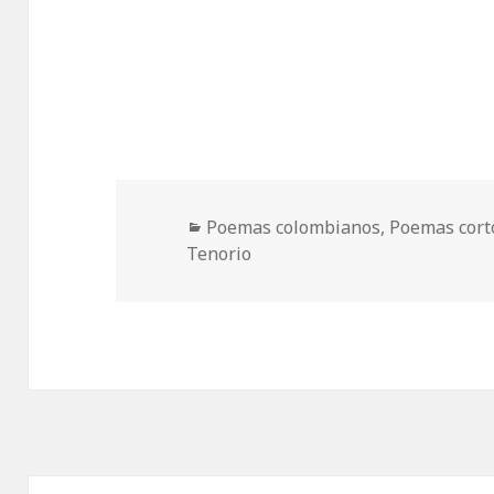
Categorías
Poemas colombianos
,
Poemas cort
Tenorio
Navegación