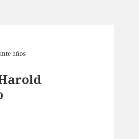
ante años
 Harold
o