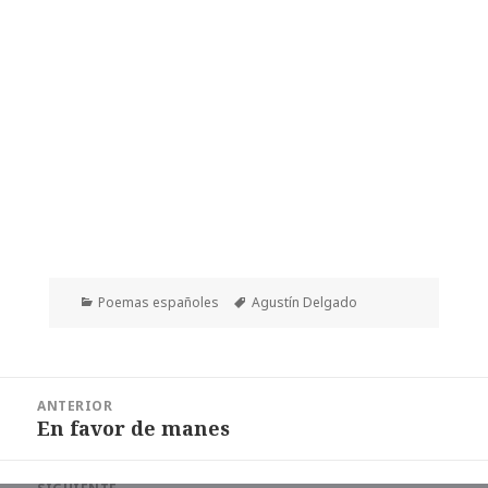
Categorías
Etiquetas
Poemas españoles
Agustín Delgado
Navegación
ANTERIOR
de
En favor de manes
Entrada
entradas
anterior: