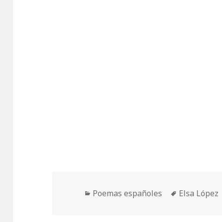
Categorías
Etiquetas
Poemas españoles
Elsa López