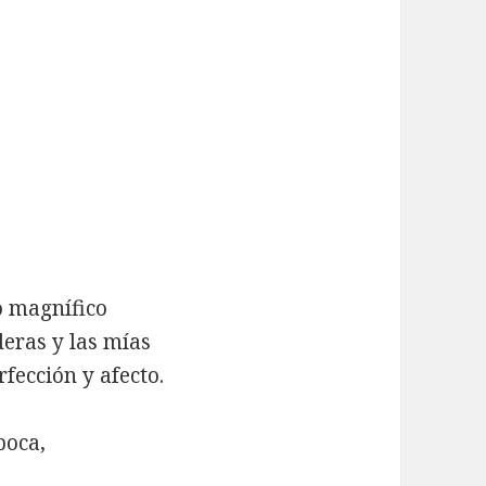
o magnífico
deras y las mías
fección y afecto.
boca,