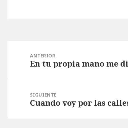
Navegación
de
ANTERIOR
En tu propia mano me di
entradas
Entrada
anterior:
SIGUIENTE
Cuando voy por las calles
Entrada
siguiente: