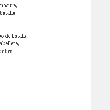
rmosura,
batalla
po de batalla
abellera,
tumbre