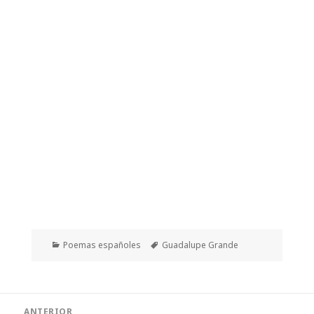
Categorías
Etiquetas
Poemas españoles
Guadalupe Grande
Navegación
ANTERIOR