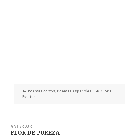
Categorías
Etiquetas
Poemas cortos
,
Poemas españoles
Gloria
Fuertes
Navegación
ANTERIOR
de
FLOR DE PUREZA
Entrada
entradas