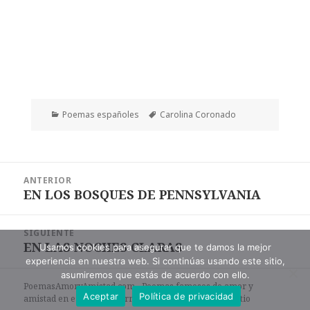
Categorías
Etiquetas
Poemas españoles
Carolina Coronado
Navegación
ANTERIOR
de
EN LOS BOSQUES DE PENNSYLVANIA
Entrada
entradas
anterior:
SIGUIENTE
EN LAS NOCHES CLARAS
Entrada
Usamos cookies para asegurar que te damos la mejor
experiencia en nuestra web. Si continúas usando este sitio,
siguiente:
asumiremos que estás de acuerdo con ello.
PoemasAmoryAmistad.com - Poemas famosos de amor y
Aceptar
Política de privacidad
amistad en español en formato de texto. |
Mapa del sitio