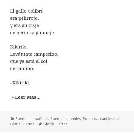
El gallo Colibrí
era pelirrojo,
y era su traje
de hernoso plumaje.
Kikirikí.
Levántate campesino,
que ya está el sol
de camino.
–Kikirikí.
» Leer Mas…
Categorías
Poemas españoles
,
Poemas infantiles
,
Poemas infantiles de
Etiquetas
Gloria Fuertes
Gloria Fuertes