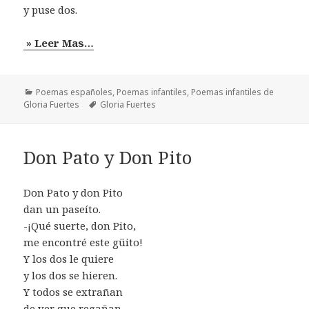
y puse dos.
» Leer Mas…
Categorías
Poemas españoles
,
Poemas infantiles
,
Poemas infantiles de
Etiquetas
Gloria Fuertes
Gloria Fuertes
Don Pato y Don Pito
Don Pato y don Pito
dan un paseíto.
-¡Qué suerte, don Pito,
me encontré este güito!
Y los dos le quiere
y los dos se hieren.
Y todos se extrañan
de ver que regañan.