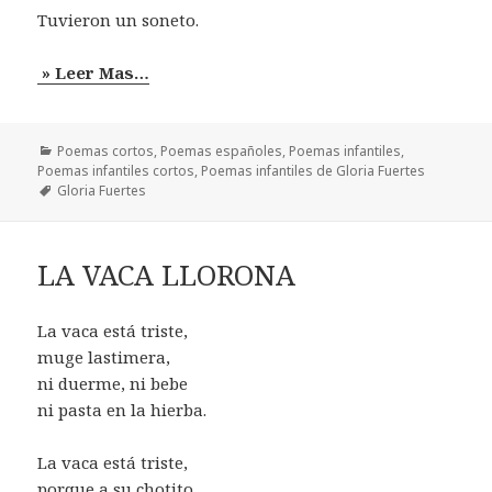
Tuvieron un soneto.
» Leer Mas…
Categorías
Poemas cortos
,
Poemas españoles
,
Poemas infantiles
,
Poemas infantiles cortos
,
Poemas infantiles de Gloria Fuertes
Etiquetas
Gloria Fuertes
LA VACA LLORONA
La vaca está triste,
muge lastimera,
ni duerme, ni bebe
ni pasta en la hierba.
La vaca está triste,
porque a su chotito