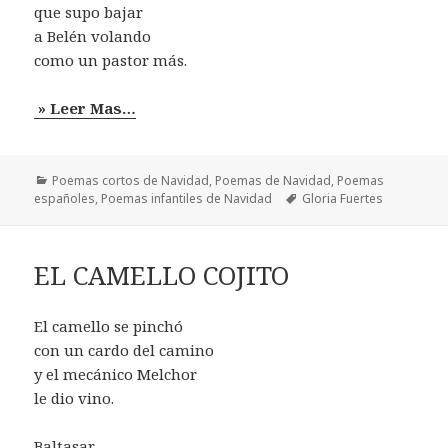
que supo bajar
a Belén volando
como un pastor más.
» Leer Mas…
Categorías
Poemas cortos de Navidad
,
Poemas de Navidad
,
Poemas
Etiquetas
españoles
,
Poemas infantiles de Navidad
Gloria Fuertes
EL CAMELLO COJITO
El camello se pinchó
con un cardo del camino
y el mecánico Melchor
le dio vino.
Baltasar