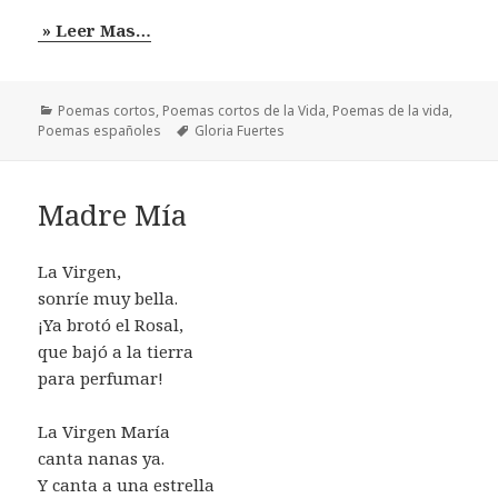
» Leer Mas…
Categorías
Poemas cortos
,
Poemas cortos de la Vida
,
Poemas de la vida
,
Etiquetas
Poemas españoles
Gloria Fuertes
Madre Mía
La Virgen,
sonríe muy bella.
¡Ya brotó el Rosal,
que bajó a la tierra
para perfumar!
La Virgen María
canta nanas ya.
Y canta a una estrella