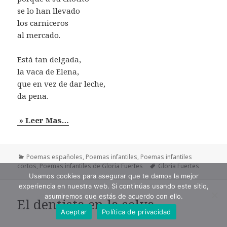
se lo han llevado
los carniceros
al mercado.
Está tan delgada,
la vaca de Elena,
que en vez de dar leche,
da pena.
» Leer Mas…
Categorías
Poemas españoles
,
Poemas infantiles
,
Poemas infantiles
Etiquetas
cortos
,
Poemas infantiles de Gloria Fuertes
Gloria Fuertes
Usamos cookies para asegurar que te damos la mejor
experiencia en nuestra web. Si continúas usando este sitio,
asumiremos que estás de acuerdo con ello.
El dentista en la selva
Aceptar
Política de privacidad