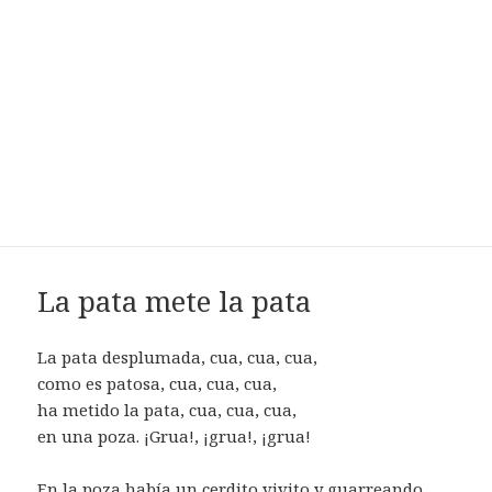
La pata mete la pata
La pata desplumada, cua, cua, cua,
como es patosa, cua, cua, cua,
ha metido la pata, cua, cua, cua,
en una poza. ¡Grua!, ¡grua!, ¡grua!
En la poza había un cerdito vivito y guarreando,