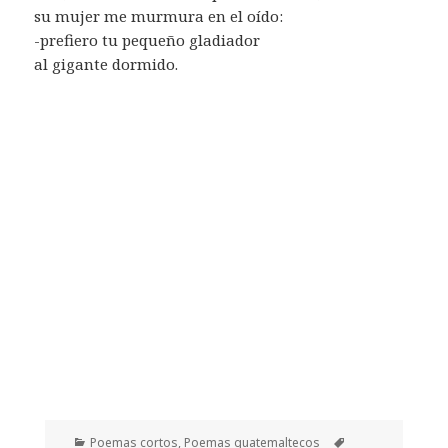
su mujer me murmura en el oído:
-prefiero tu pequeño gladiador
al gigante dormido.
Categorías
Etiquetas
Poemas cortos
,
Poemas guatemaltecos