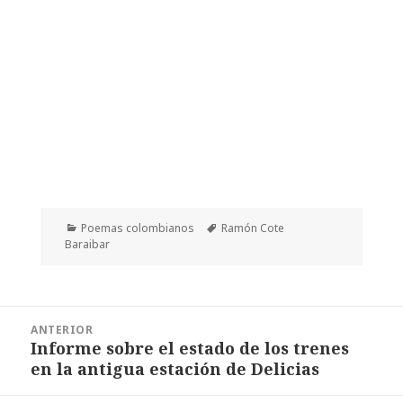
Categorías
Etiquetas
Poemas colombianos
Ramón Cote
Baraibar
Navegación
ANTERIOR
de
Informe sobre el estado de los trenes
Entrada
entradas
en la antigua estación de Delicias
anterior: