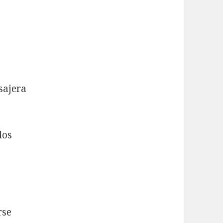
sajera
dos
rse