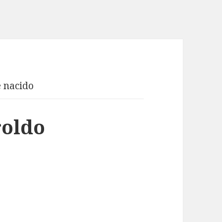
 nacido
roldo