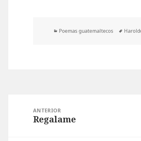
Categorías
Etiquet
Poemas guatemaltecos
Harold
Navegación
de
ANTERIOR
Regalame
entradas
Entrada
anterior: