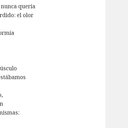
e nunca quería
dido: el olor
dormía
púsculo
s estábamos
o,
án
 mismas: