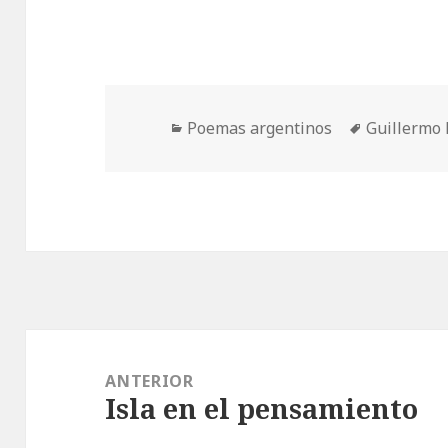
Categorías
Etiquetas
Poemas argentinos
Guillermo 
Navegación
de
ANTERIOR
Isla en el pensamiento
entradas
Entrada
anterior: