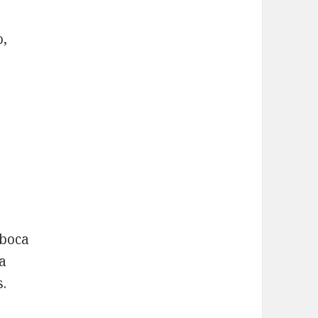
o,
 boca
la
.