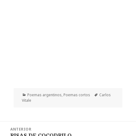
Categorías
Etiquetas
Poemas argentinos
,
Poemas cortos
Carlos
Vitale
Navegación
ANTERIOR
de
RISAS DE COCODRILO
Entrada