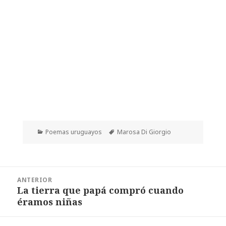
Categorías
Etiquetas
Poemas uruguayos
Marosa Di Giorgio
Navegación
ANTERIOR
de
La tierra que papá compró cuando
Entrada
entradas
éramos niñas
anterior: