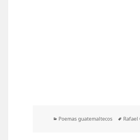
Categorías
Etiquet
Poemas guatemaltecos
Rafael 