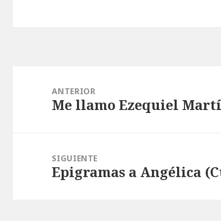
Navegación
de
ANTERIOR
Me llamo Ezequiel Martí
entradas
Entrada
anterior:
SIGUIENTE
Epigramas a Angélica (
Entrada
siguiente: