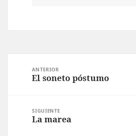
Navegación
de
ANTERIOR
El soneto póstumo
entradas
Entrada
anterior:
SIGUIENTE
La marea
Entrada
siguiente: