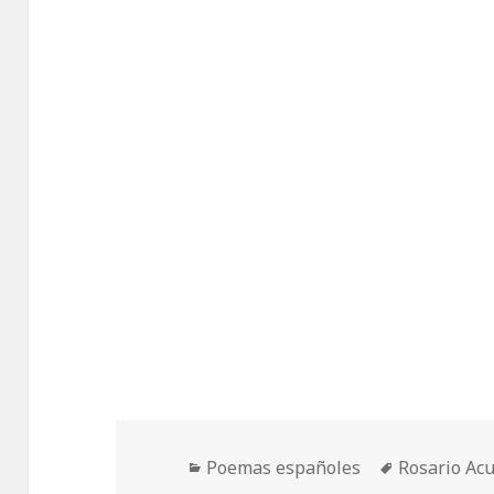
Categorías
Etiquetas
Poemas españoles
Rosario Ac