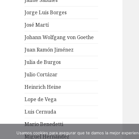
Jaime Sabines
Jorge Luis Borges
José Martí
Johann Wolfgang von Goethe
Juan Ramón Jiménez
Julia de Burgos
Julio Cortázar
Heinrich Heine
Lope de Vega
Luis Cernuda
Mario Benedetti
Usamos cookies para asegurar que te damos la mejor experienc
Miguel Hernández