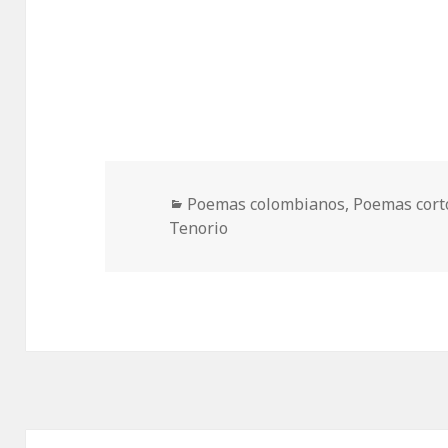
Categorías
Poemas colombianos
,
Poemas cort
Tenorio
Navegación