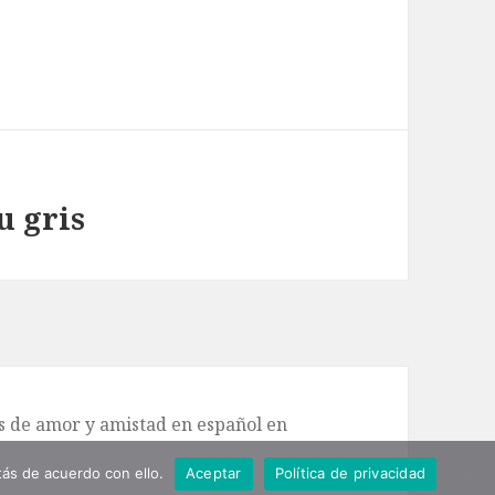
u gris
de amor y amistad en español en
ás de acuerdo con ello.
Aceptar
Política de privacidad