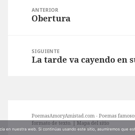
de
ANTERIOR
Obertura
entradas
Entrada
anterior:
SIGUIENTE
La tarde va cayendo en s
Entrada
siguiente:
PoemasAmoryAmistad.com - Poemas famosos 
formato de texto. |
Mapa del sitio
ia en nuestra web. Si continúas usando este sitio, asumiremos que est