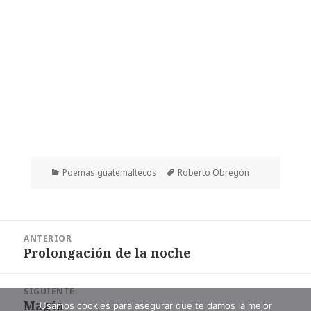
Categorías
Etiquetas
Poemas guatemaltecos
Roberto Obregón
Navegación
ANTERIOR
de
Prolongación de la noche
Entrada
entradas
anterior:
SIGUIENTE
Magia
Entrada
Usamos cookies para asegurar que te damos la mejor