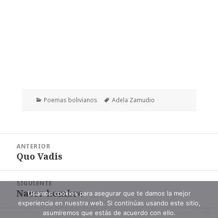
Categorías
Etiquetas
Poemas bolivianos
Adela Zamudio
Navegación
ANTERIOR
de
Quo Vadis
Entrada
entradas
anterior:
SIGUIENTE
Nacer hombre
Entrada
Usamos cookies para asegurar que te damos la mejor
experiencia en nuestra web. Si continúas usando este sitio,
siguiente:
asumiremos que estás de acuerdo con ello.