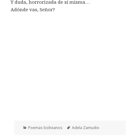
Y duda, horrorizada de sí misma…
Adónde vas, Señor?
Categorías
Etiquetas
Poemas bolivianos
Adela Zamudio