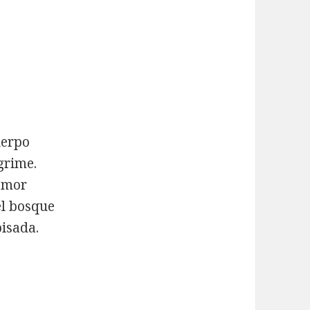
uerpo
grime.
lamor
el bosque
pisada.