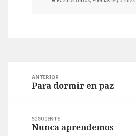
Categorías
Poemas cortos
,
Poemas españoles
Navegación
de
ANTERIOR
Para dormir en paz
entradas
Entrada
anterior:
SIGUIENTE
Nunca aprendemos
Entrada
siguiente: