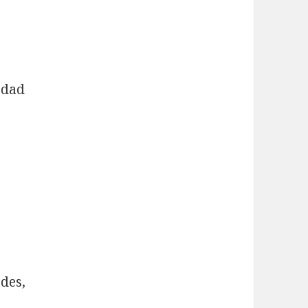
vedad
des,