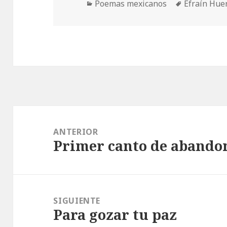
Categorías
Etiquetas
Poemas mexicanos
Efraín Hue
Navegación
de
ANTERIOR
Primer canto de abando
entradas
Entrada
anterior:
SIGUIENTE
Para gozar tu paz
Entrada