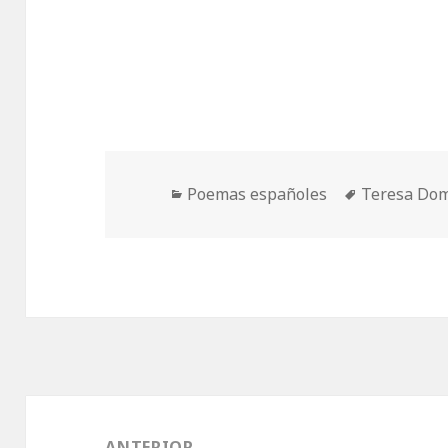
Categorías
Etiquetas
Poemas españoles
Teresa Dom
Navegación
de
ANTERIOR