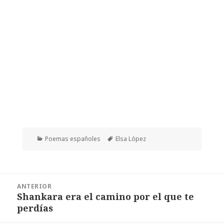
Categorías
Etiquetas
Poemas españoles
Elsa López
Navegación
ANTERIOR
de
Shankara era el camino por el que te
Entrada
entradas
perdías
anterior: