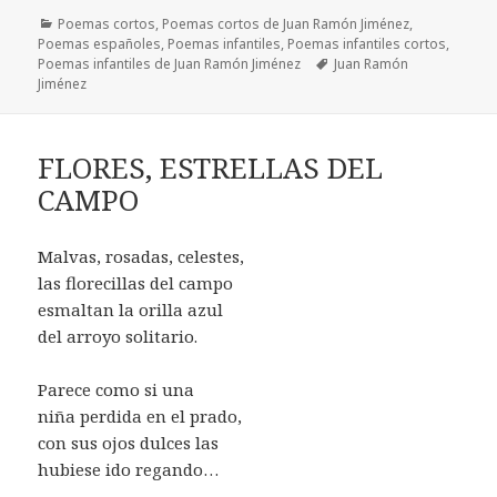
Categorías
Poemas cortos
,
Poemas cortos de Juan Ramón Jiménez
,
Poemas españoles
,
Poemas infantiles
,
Poemas infantiles cortos
,
Etiquetas
Poemas infantiles de Juan Ramón Jiménez
Juan Ramón
Jiménez
FLORES, ESTRELLAS DEL
CAMPO
Malvas, rosadas, celestes,
las florecillas del campo
esmaltan la orilla azul
del arroyo solitario.
Parece como si una
niña perdida en el prado,
con sus ojos dulces las
hubiese ido regando…