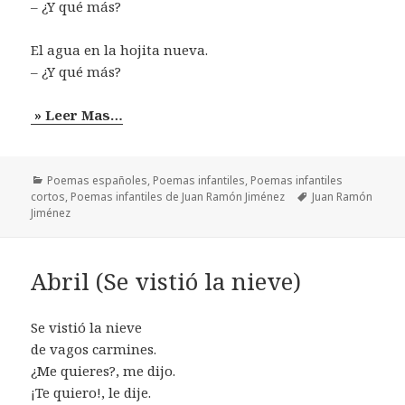
– ¿Y qué más?
El agua en la hojita nueva.
– ¿Y qué más?
» Leer Mas…
Categorías
Poemas españoles
,
Poemas infantiles
,
Poemas infantiles
Etiquetas
cortos
,
Poemas infantiles de Juan Ramón Jiménez
Juan Ramón
Jiménez
Abril (Se vistió la nieve)
Se vistió la nieve
de vagos carmines.
¿Me quieres?, me dijo.
¡Te quiero!, le dije.