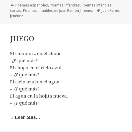
Categorías
Poemas españoles
,
Poemas infantiles
,
Poemas infantiles
Etiquetas
cortos
,
Poemas infantiles de Juan Ramón Jiménez
Juan Ramón
Jiménez
JUEGO
El chamariz en el chopo.
-¿Y qué más?
El chopo en el cielo azul.
– ¿Y qué más?
El cielo azul en el agua.
– ¿Y qué más?
El agua en la hojita nueva.
– ¿Y qué más?
» Leer Mas…