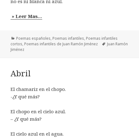
no es ni blanca ni azul.
» Leer Mas…
Categorías
Poemas españoles
,
Poemas infantiles
,
Poemas infantiles
Etiquetas
cortos
,
Poemas infantiles de Juan Ramón Jiménez
Juan Ramón
Jiménez
Abril
El chamariz en el chopo.
-¿Y qué más?
El chopo en el cielo azul.
– ¿Y qué más?
El cielo azul en el agua.