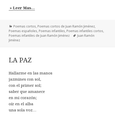
» Leer Mas…
Categorías
Poemas cortos
,
Poemas cortos de Juan Ramón Jiménez
,
Poemas españoles
,
Poemas infantiles
,
Poemas infantiles cortos
,
Etiquetas
Poemas infantiles de Juan Ramón Jiménez
Juan Ramón
Jiménez
LA PAZ
Hallarme en las manos
jazmines con sol,
con el primer sol;
saber que amanece
en mi corazón;
oír en el alba
una sola voz…