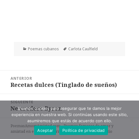
Categorías
Etiquetas
Poemas cubanos
Carlota Caulfield
Navegación
ANTERIOR
de
Recetas dulces (Tinglado de sueños)
Entrada
entradas
anterior:
SIGUIENTE
Ne credere Byron
Entrada
Usamos cookies para asegurar que te damos la mejor
experiencia en nuestra web. Si continúas usando este sitio,
siguiente:
asumiremos que estás de acuerdo con ello.
PoemasAmoryAmistad.com - Poemas famosos de amor y
Aceptar
Política de privacidad
amistad en español en formato de texto. |
Mapa del sitio