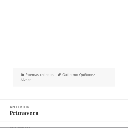
Categorías
Etiquetas
Poemas chilenos
Guillermo Quiñonez
Alvear
Navegación
ANTERIOR
de
Primavera
Entrada
entradas
anterior: