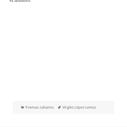
Categorías
Etiquetas
Poemas cubanos
Virgilio López Lemus