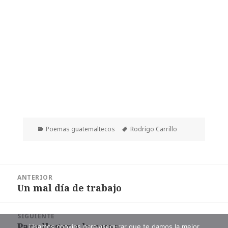
Categorías
Etiquetas
Poemas guatemaltecos
Rodrigo Carrillo
Navegación
ANTERIOR
de
Un mal día de trabajo
Entrada
entradas
anterior:
SIGUIENTE
Para llegar a la cama
Entrada
Usamos cookies para asegurar que te damos la mejor