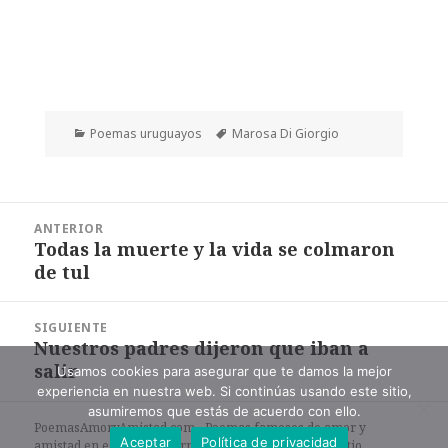
Categorías
Etiquetas
Poemas uruguayos
Marosa Di Giorgio
Navegación
ANTERIOR
de
Todas la muerte y la vida se colmaron
Entrada
entradas
de tul
anterior:
SIGUIENTE
Nuestros padres dijeron que iban a
Entrada
salir
siguiente:
Usamos cookies para asegurar que te damos la mejor
experiencia en nuestra web. Si continúas usando este sitio,
asumiremos que estás de acuerdo con ello.
PoemasAmoryAmistad.com - Poemas famosos de amor y
Aceptar
Política de privacidad
amistad en español en formato de texto. |
Mapa del sitio