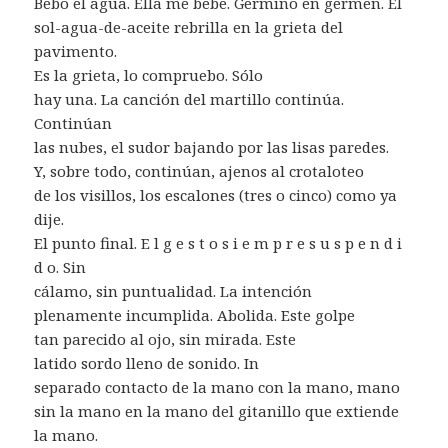
Bebo el agua. Ella me bebe. Germino en germen. El
sol-agua-de-aceite rebrilla en la grieta del
pavimento.
Es la grieta, lo compruebo. Sólo
hay una. La canción del martillo continúa.
Continúan
las nubes, el sudor bajando por las lisas paredes.
Y, sobre todo, continúan, ajenos al crotaloteo
de los visillos, los escalones (tres o cinco) como ya
dije.
El punto final. E l g e s t o s i e m p r e s u s p e n d i
d o. Sin
cálamo, sin puntualidad. La intención
plenamente incumplida. Abolida. Este golpe
tan parecido al ojo, sin mirada. Este
latido sordo lleno de sonido. In
separado contacto de la mano con la mano, mano
sin la mano en la mano del gitanillo que extiende
la mano.