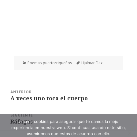
Categorías
Etiquetas
Poemas puertorriqueños
Hjalmar Flax
Navegación
ANTERIOR
de
A veces uno toca el cuerpo
Entrada
entradas
anterior:
SIGUIENTE
Ráfagas
Entrada
Usamos cookies para asegurar que te damos la mejor
experiencia en nuestra web. Si continúas usando este sitio,
siguiente:
asumiremos que estás de acuerdo con ello.