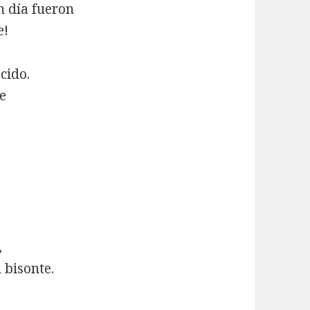
n día fueron
e!
cido.
te
,
 bisonte.