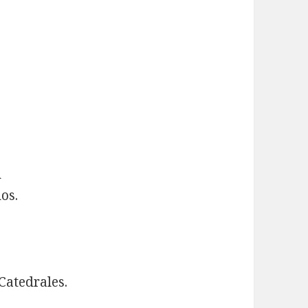
n
os.
Catedrales.