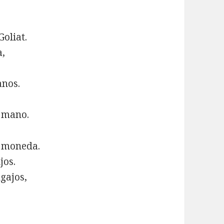
Goliat.
a,
anos.
u mano.
 moneda.
jos.
ngajos,