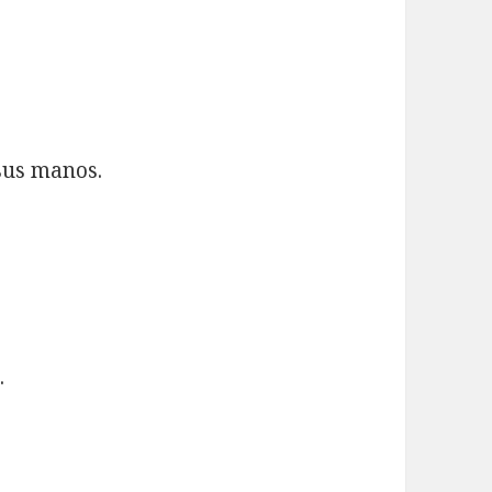
sus manos.
.