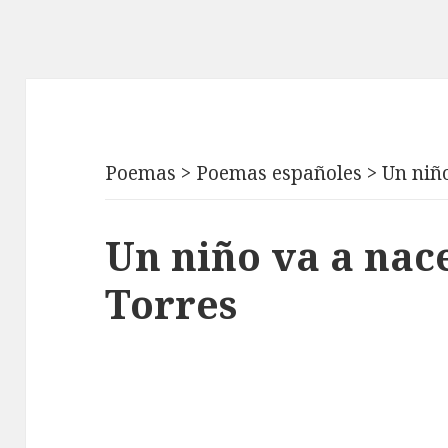
Poemas
>
Poemas españoles
>
Un niñ
Un niño va a nac
Torres