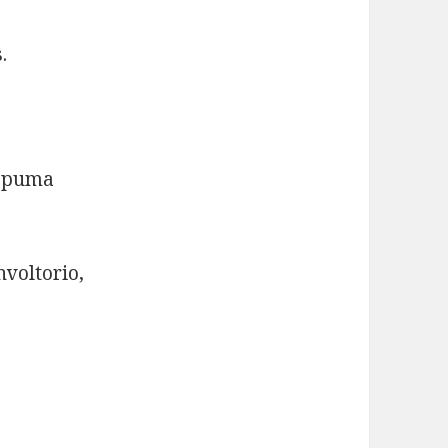
.
e puma
nvoltorio,