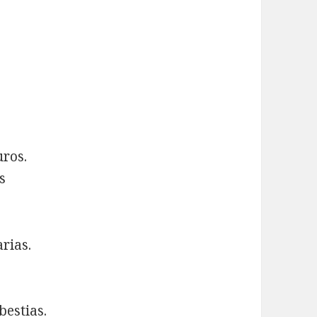
uros.
s
rias.
bestias.