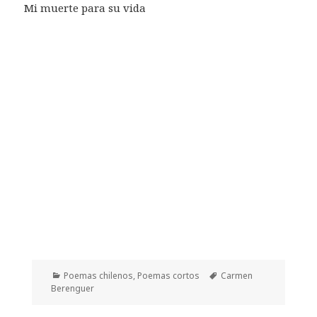
Mi muerte para su vida
Categorías
Etiquetas
Poemas chilenos
,
Poemas cortos
Carmen
Berenguer