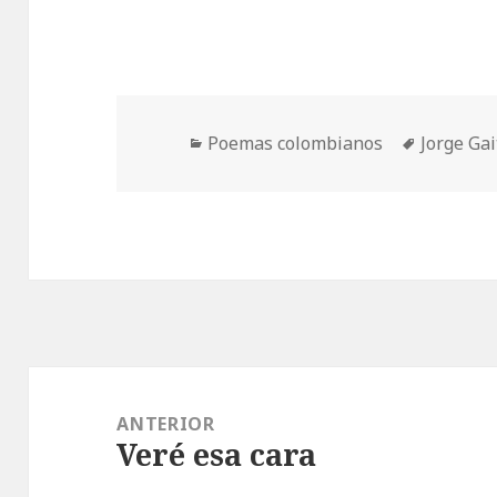
Categorías
Etiqueta
Poemas colombianos
Jorge Ga
Navegación
de
ANTERIOR
Veré esa cara
entradas
Entrada
anterior: