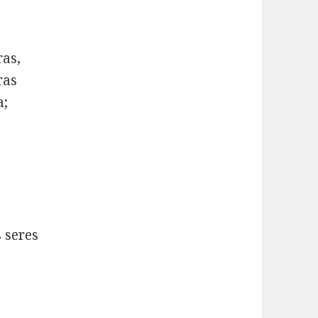
ras,
ras
a;
 seres