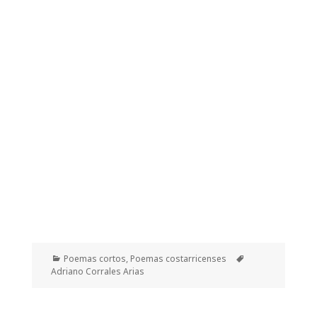
Categorías
Etiquetas
Poemas cortos
,
Poemas costarricenses
Adriano Corrales Arias