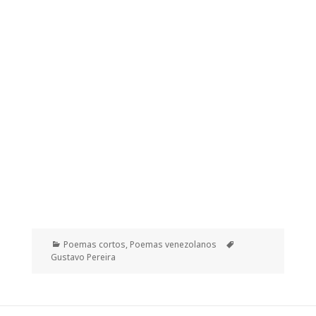
Categorías
Etiquetas
Poemas cortos
,
Poemas venezolanos
Gustavo Pereira
Navegación