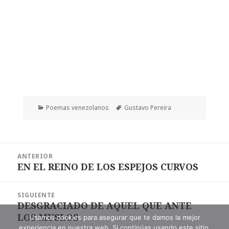
Categorías
Etiquetas
Poemas venezolanos
Gustavo Pereira
Navegación
ANTERIOR
de
EN EL REINO DE LOS ESPEJOS CURVOS
Entrada
entradas
anterior:
SIGUIENTE
DESGRACIADO DE AQUEL QUE ANTE
Entrada
LOS MUSLOS
siguiente:
Usamos cookies para asegurar que te damos la mejor
experiencia en nuestra web. Si continúas usando este sitio,