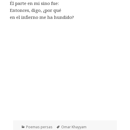
Él parte en mi sino fue:
Entonces, digo, ¿por qué
en el infierno me ha hundido?
Categorías
Etiquetas
Poemas persas
Omar Khayyam