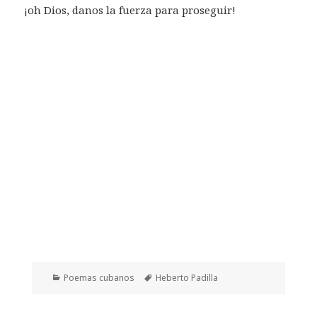
¡oh Dios, danos la fuerza para proseguir!
Categorías
Etiquetas
Poemas cubanos
Heberto Padilla