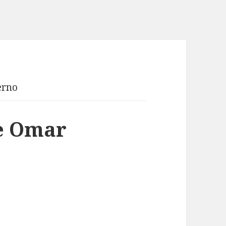
terno
de Omar