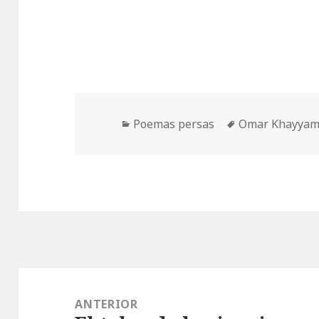
Categorías
Etiquetas
Poemas persas
Omar Khayya
Navegación
de
ANTERIOR