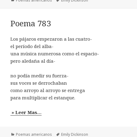
Poemas americanos
Emily Dickinson
Poema 783
Los pájaros empezaron a las cuatro-
el período del alba-
una música numerosa como el espacio-
pero aledaña al día-
no podía medir su fuerza-
sus voces se derrochaban
como arroyo al arroyo se entrega
para multiplicar el estanque.
» Leer Mas…
Categorías
Etiquetas
Poemas americanos
Emily Dickinson