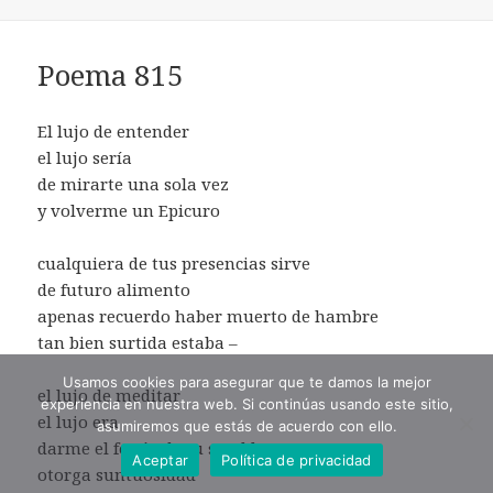
Poema 815
El lujo de entender
el lujo sería
de mirarte una sola vez
y volverme un Epicuro
cualquiera de tus presencias sirve
de futuro alimento
apenas recuerdo haber muerto de hambre
tan bien surtida estaba –
Usamos cookies para asegurar que te damos la mejor
el lujo de meditar
experiencia en nuestra web. Si continúas usando este sitio,
el lujo era
asumiremos que estás de acuerdo con ello.
darme el festín de tu semblante
Aceptar
Política de privacidad
otorga suntuosidad