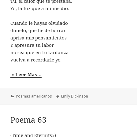
Tú, el calor que te prestaba.
Yo, la luz que a mí me dio.
Cuando le hayas olvidado
dímelo, que he de borrar
aprisa mis pensamientos.
Y apresura tu labor
no sea que en tu tardanza
vuelva a recordarle yo.
» Leer Mas…
Categorías
Etiquetas
Poemas americanos
Emily Dickinson
Poema 63
(Time and Eternity»)