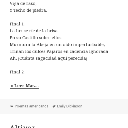
Viga de raso,
Y Techo de piedra.
Final 1.
La luz se ríe de la brisa
En su Castillo sobre ellos –
Murmura la Abeja en un oído imperturbable,
Trinan los dulces Pájaros en cadencia ignorada –
Ah, ¡Cuánta sagacidad aquí perecida¡
Final 2.
» Leer Mas…
Categorías
Etiquetas
Poemas americanos
Emily Dickinson
Altivez