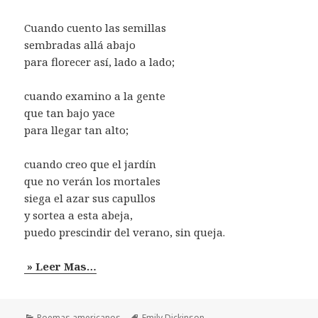
Cuando cuento las semillas
sembradas allá abajo
para florecer así, lado a lado;
cuando examino a la gente
que tan bajo yace
para llegar tan alto;
cuando creo que el jardín
que no verán los mortales
siega el azar sus capullos
y sortea a esta abeja,
puedo prescindir del verano, sin queja.
» Leer Mas…
Categorías
Etiquetas
Poemas americanos
Emily Dickinson