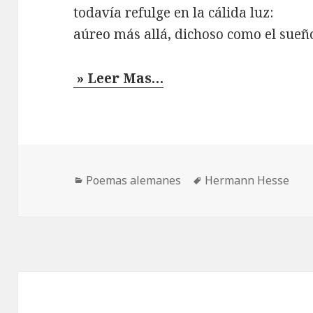
todavía refulge en la cálida luz:
aúreo más allá, dichoso como el sueño
» Leer Mas…
Categorías
Etiquetas
Poemas alemanes
Hermann Hesse