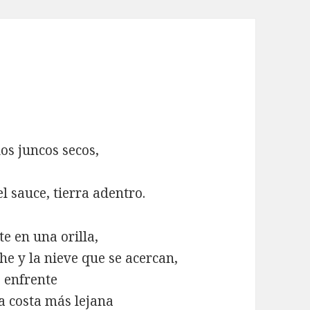
los juncos secos,
l sauce, tierra adentro.
te en una orilla,
che y la nieve que se acercan,
z enfrente
la costa más lejana