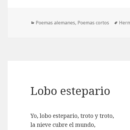
Categorías
Etiq
Poemas alemanes
,
Poemas cortos
Herm
Lobo estepario
Yo, lobo estepario, troto y troto,
la nieve cubre el mundo,