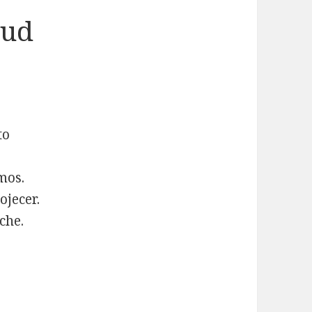
tud
to
amos.
ojecer.
che.