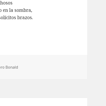
chosos
o en la sombra,
lícitos brazos.
ero Bonald