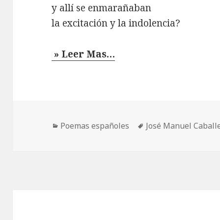
y allí se enmarañaban
la excitación y la indolencia?
» Leer Mas…
Categorías
Etiquetas
Poemas españoles
José Manuel Caball