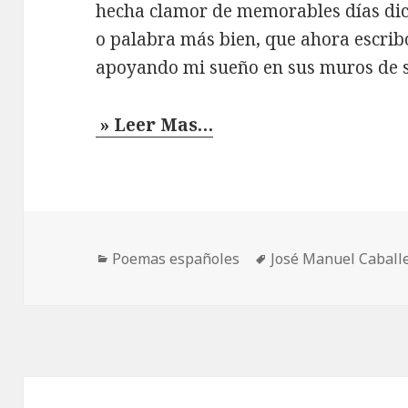
hecha clamor de memorables días di
o palabra más bien, que ahora escrib
apoyando mi sueño en sus muros de so
» Leer Mas…
Categorías
Etiquetas
Poemas españoles
José Manuel Caball