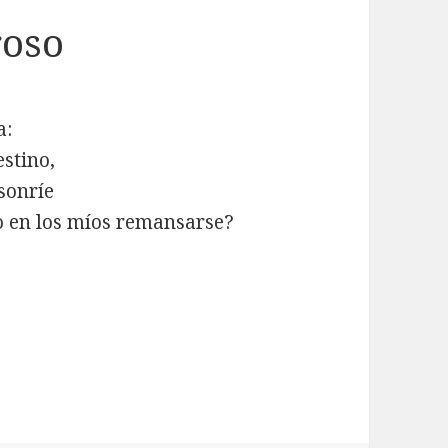
roso
a:
estino,
 sonríe
o en los míos remansarse?