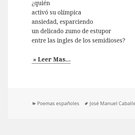
¿quién
activó su olímpica
ansiedad, esparciendo
un delicado zumo de estupor
entre las ingles de los semidioses?
» Leer Mas…
Categorías
Etiquetas
Poemas españoles
José Manuel Caball