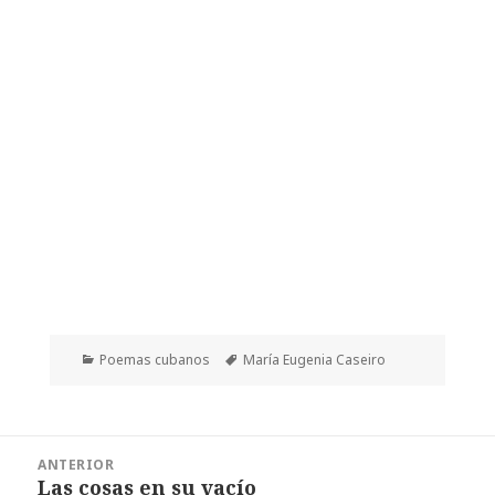
Categorías
Etiquetas
Poemas cubanos
María Eugenia Caseiro
Navegación
ANTERIOR
de
Las cosas en su vacío
Entrada