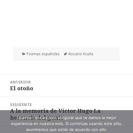
Categorías
Etiquetas
Poemas españoles
Rosario Acuña
Navegación
ANTERIOR
de
El otoño
Entrada
entradas
anterior:
SIGUIENTE
A la memoria de Víctor Hugo La
Entrada
herencia del genio
siguiente:
Usamos cookies para asegurar que te damos la mejor
experiencia en nuestra web. Si continúas usando este sitio,
asumiremos que estás de acuerdo con ello.