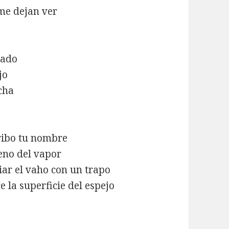
 me dejan ver
lado
jo
ucha
ribo tu nombre
leno del vapor
iar el vaho con un trapo
 la superficie del espejo