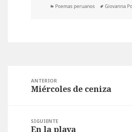
Categorías
Etiquetas
Poemas peruanos
Giovanna Po
Navegación
de
ANTERIOR
Miércoles de ceniza
entradas
Entrada
anterior:
SIGUIENTE
En la playa
Entrada