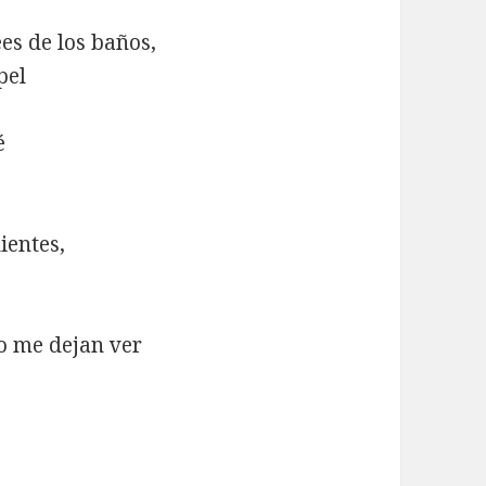
ees de los baños,
pel
é
ientes,
no me dejan ver